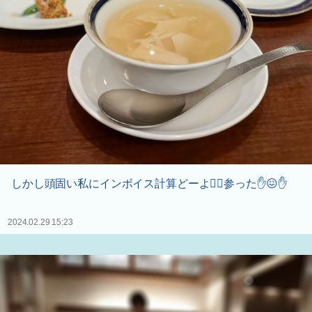
しかし頭固い私にインボイス計算どーよ😮‍💨参った✋😖✋
2024.02.29 15:23