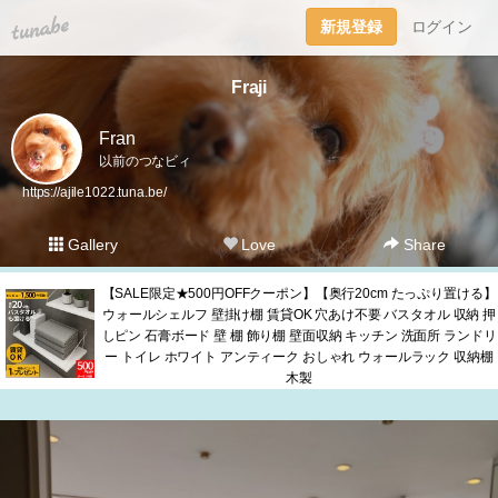
tuna.be
新規登録
ログイン
Fraji
Fran
以前のつなビィ
https://ajile1022.tuna.be/
Gallery
Love
Share
【SALE限定★500円OFFクーポン】【奥行20cm たっぷり置ける】
ウォールシェルフ 壁掛け棚 賃貸OK 穴あけ不要 バスタオル 収納 押
しピン 石膏ボード 壁 棚 飾り棚 壁面収納 キッチン 洗面所 ランドリ
ー トイレ ホワイト アンティーク おしゃれ ウォールラック 収納棚
木製