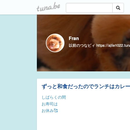
tuna.be
Fran
以前のつなビィ https://ajile1022.tuna
ずっと和食だったのでランチはカレ
しばらくの間
お寿司は
お休み🥰