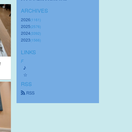
ARCHIVES
2026
(1161)
2025
(2576)
2024
(3392)
2023
(1566)
LINKS
F
！
♪
☆
RSS
 RSS