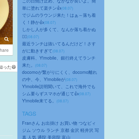
この日焼け止め、なかなか良いよ。簡
単に塗れて楽チン👍
(08.07)
でジムのラウンジ来た！はぁ～落ち着
く！静か👍
(08.07)
しかし人が多くて、なんか落ち着かぬ
😮‍💨
(08.07)
最近ランチは抜いてるんだけど！さす
hare
がに動きすぎて
(08.07)
皮膚科、Y!mobile、銀行終えてランチ
来た。
(08.07)
知った😆
docomoが繋がりにくく、docomo離れ
の中、今、Y!mobileが
(08.07)
Y!mobile説明聞いて、これで海外でも
シム要らずスマホが通じて👍
(08.07)
Y!mobile来てる。
(08.07)
TAGS
Franさん
お出掛け
お買い物
つなビィ
ジム
ソウル
ランチ
京都
金沢
軽井沢
写
真
人気
通院
美容院
富山