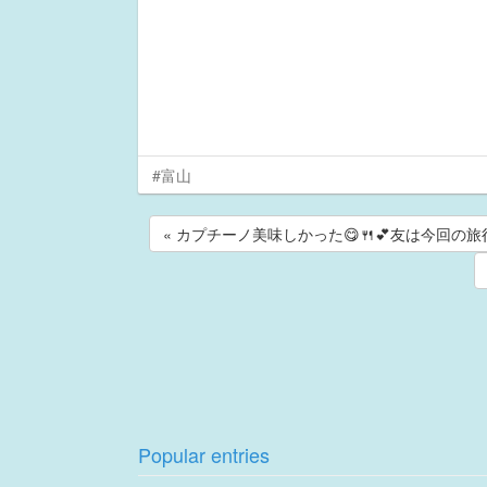
#富山
« カプチーノ美味しかった😋🍴💕友は今回
Popular entries