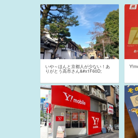
いや～ほんと京都人が少ない！あ
Y!
りがとう高市さん&#x1F60D;