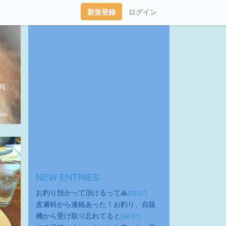
新規登録
ログイン
l]
re
NEW ENTRIES
お釣り預かって頂けるって🙏
(08.07)
皮膚科から連絡あった！お釣り、自販
機から受け取り忘れてると
(08.07)