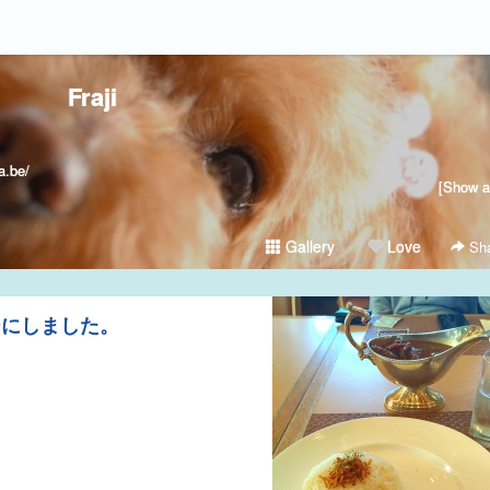
Fraji
.be/
[Show al
Gallery
Love
Sha
ーにしました。