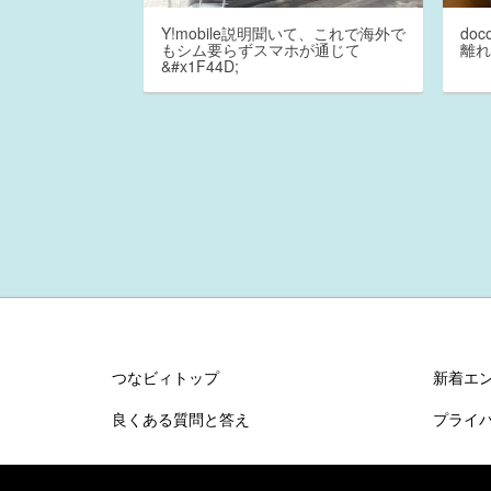
Y!mobile説明聞いて、これで海外で
do
もシム要らずスマホが通じて
離れ
&#x1F44D;
つなビィトップ
新着エ
良くある質問と答え
プライ