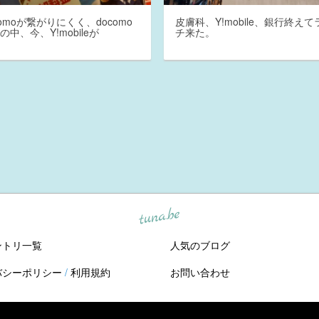
comoが繋がりにくく、docomo
皮膚科、Y!mobile、銀行終えて
の中、今、Y!mobileが
チ来た。
tuna.be
ントリ一覧
人気のブログ
バシーポリシー
/
利用規約
お問い合わせ