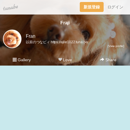
tuna.be
新規登録
ログイン
Fraji
Fran
以前のつなビィ https://ajile1022.tuna.be/
[View profile]
Gallery
Love
Share