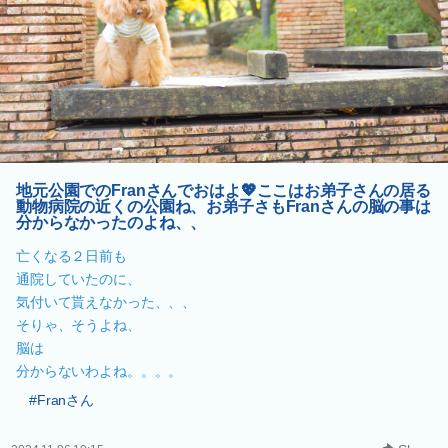
地元公園でのFranさんでおはよ💖ここはお弟子さんの居る
動物病院の近くの公園ね、お弟子さもFranさんの脳の事は
分からなかったのよね、、
亡くなる２日前も
通院していたのに、
気付いて貰えなかった、、、
そりゃ、そうよね、
脳は
分からないわよね。。。。
#Franさん