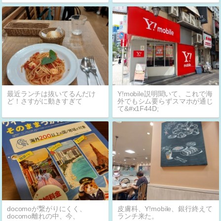
最近ランチは抜いてるんだけ
Y!mobile説明聞いて、これで海
ど！さすがに動きすぎて
外でもシム要らずスマホが通じ
て&#x1F44D;
docomoが繋がりにくく、
皮膚科、Y!mobile、銀行終えて
docomo離れの中、今、
ランチ来た。