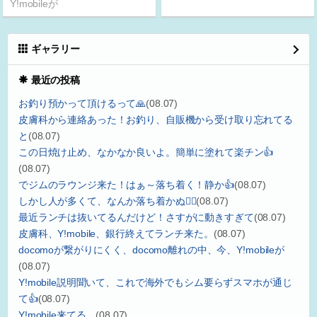
Y!mobileが
ギャラリー
最近の投稿
お釣り預かって頂けるって🙏
(08.07)
皮膚科から連絡あった！お釣り、自販機から受け取り忘れてる
と
(08.07)
この日焼け止め、なかなか良いよ。簡単に塗れて楽チン👍
(08.07)
でジムのラウンジ来た！はぁ～落ち着く！静か👍
(08.07)
しかし人が多くて、なんか落ち着かぬ😮‍💨
(08.07)
最近ランチは抜いてるんだけど！さすがに動きすぎて
(08.07)
皮膚科、Y!mobile、銀行終えてランチ来た。
(08.07)
docomoが繋がりにくく、docomo離れの中、今、Y!mobileが
(08.07)
Y!mobile説明聞いて、これで海外でもシム要らずスマホが通じ
て👍
(08.07)
Y!mobile来てる。
(08.07)