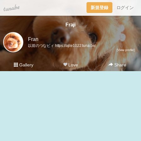
tuna.be
新規登録
ログイン
Fraji
Fran
以前のつなビィ https://ajile1022.tuna.be/
[View profile]
Gallery
Love
Share