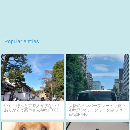
Popular entries
いや～ほんと京都人が少ない！
大阪のナンバープレート可愛い
ありがとう高市さん&#x1F60D;
&#x2764;ミャクミャクみっけ
&#x1F440;