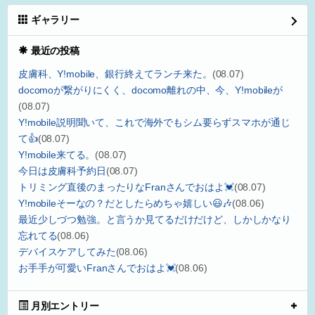
ギャラリー
最近の投稿
皮膚科、Y!mobile、銀行終えてランチ来た。
(08.07)
docomoが繋がりにくく、docomo離れの中、今、Y!mobileが
(08.07)
Y!mobile説明聞いて、これで海外でもシム要らずスマホが通じ
て👍
(08.07)
Y!mobile来てる。
(08.07)
今日は皮膚科予約日
(08.07)
トリミング直後のまったりなFranさんでおはよ💓
(08.07)
Y!mobileそーなの？だとしたらめちゃ嬉しい😃🎶
(08.06)
最近少しづつ勉強。と言うか見てるだけだけど、しかしかなり
忘れてる
(08.06)
デバイスケアしてみた
(08.06)
お手手が可愛いFranさんでおはよ💓
(08.06)
月別エントリー