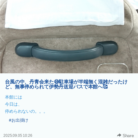
台風の中、丹青会来た😅駐車場が半端無く混雑だったけ
ど、無事停められて伊勢丹送迎バスで本館へ🥰
本館には
今日は、
停められないの。。。
#お出掛け
Share
2025.09.05 10:26