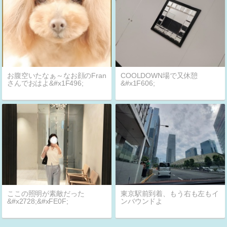
お腹空いたなぁ～なお顔のFran
COOLDOWN場で又休憩
さんでおはよ&#x1F496;
&#x1F606;
ここの照明が素敵だった
東京駅前到着、もう右も左もイ
&#x2728;&#xFE0F;
ンバウンドよ