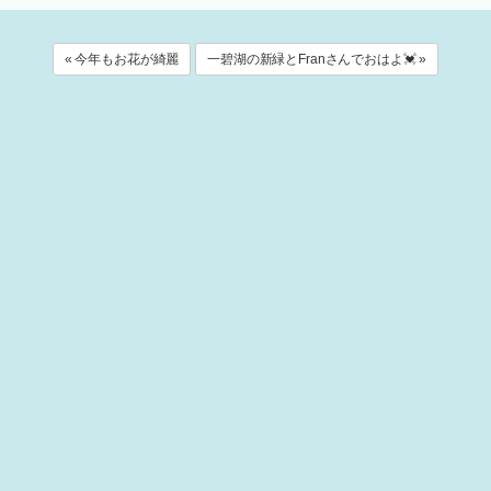
« 今年もお花が綺麗
一碧湖の新緑とFranさんでおはよ💓 »