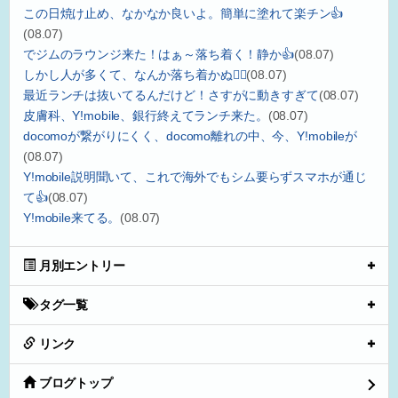
この日焼け止め、なかなか良いよ。簡単に塗れて楽チン👍
(08.07)
でジムのラウンジ来た！はぁ～落ち着く！静か👍
(08.07)
しかし人が多くて、なんか落ち着かぬ😮‍💨
(08.07)
最近ランチは抜いてるんだけど！さすがに動きすぎて
(08.07)
皮膚科、Y!mobile、銀行終えてランチ来た。
(08.07)
docomoが繋がりにくく、docomo離れの中、今、Y!mobileが
(08.07)
Y!mobile説明聞いて、これで海外でもシム要らずスマホが通じ
て👍
(08.07)
Y!mobile来てる。
(08.07)
月別エントリー
タグ一覧
リンク
ブログトップ