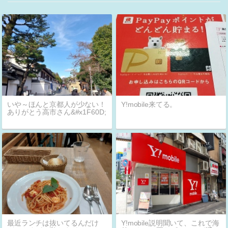
いや～ほんと京都人が少ない！
Y!mobile来てる。
ありがとう高市さん&#x1F60D;
最近ランチは抜いてるんだけ
Y!mobile説明聞いて、これで海