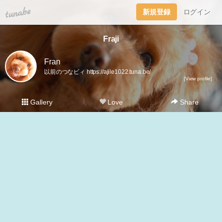
tuna.be
新規登録
ログイン
Fraji
Fran
以前のつなビィ https://ajile1022.tuna.be/
[View profile]
Gallery
Love
Share