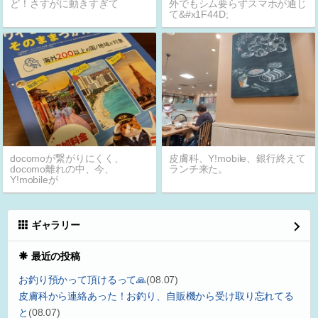
ど！さすがに動きすぎて
外でもシム要らずスマホが通じ
て&#x1F44D;
docomoが繋がりにくく、
皮膚科、Y!mobile、銀行終えて
docomo離れの中、今、
ランチ来た。
Y!mobileが
ギャラリー
最近の投稿
お釣り預かって頂けるって🙏
(08.07)
皮膚科から連絡あった！お釣り、自販機から受け取り忘れてる
と
(08.07)