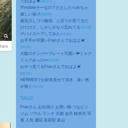
でおはよ💓
(08.07)
Y!mobileそーなの？だとしたらめちゃ
嬉しい😃🎶
(08.06)
最近少しづつ勉強。と言うか見てるだ
けだけど、しかしかなり忘れてる
(08.06)
デバイスケアしてみた
(08.06)
お手手が可愛いFranさんでおはよ💓
hare
(08.06)
大阪のナンバープレート可愛い❤ミャク
ミャクみっけ👀
(08.05)
おやつ見てるFranさんでおはよ💓
(08.05)
HERMESでお財布見せて頂き、良い色
が無く
(08.04)
TAGS
Franさん
お出掛け
お買い物
つなビィ
ジム
ソウル
ランチ
京都
金沢
軽井沢
写
真
人気
通院
美容院
富山