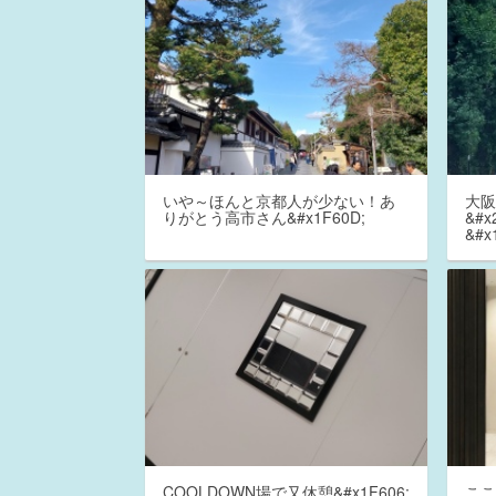
いや～ほんと京都人が少ない！あ
大
りがとう高市さん&#x1F60D;
&#
&#x
COOLDOWN場で又休憩&#x1F606;
こ