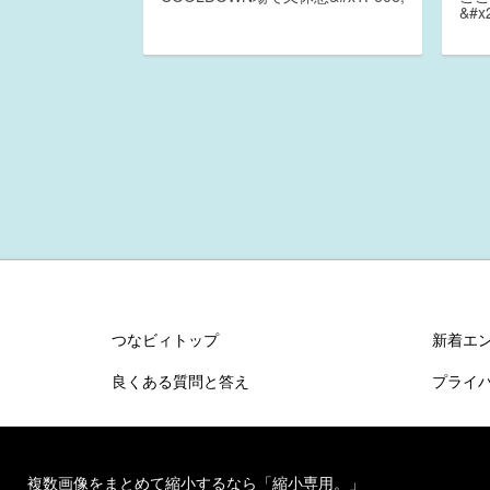
&#x
つなビィトップ
新着エ
良くある質問と答え
プライ
複数画像をまとめて縮小するなら「縮小専用。」