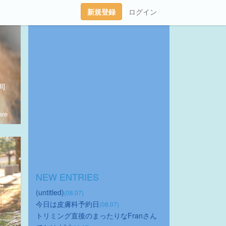
新規登録
ログイン
l]
re
NEW ENTRIES
(untitled)
(08.07)
今日は皮膚科予約日
(08.07)
トリミング直後のまったりなFranさん