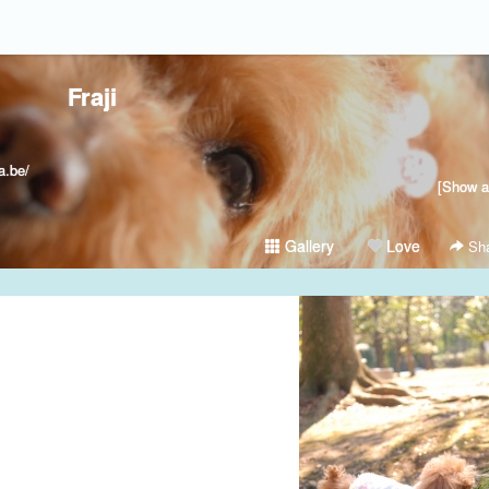
Fraji
.be/
[Show al
Gallery
Love
Sha