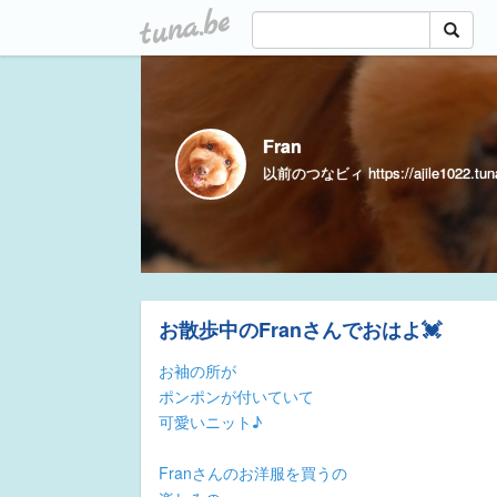
tuna.be
Fran
以前のつなビィ https://ajile1022.tuna
お散歩中のFranさんでおはよ💓
お袖の所が
ポンポンが付いていて
可愛いニット♪
Franさんのお洋服を買うの