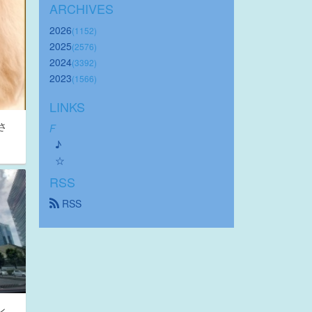
ARCHIVES
2026
(1152)
2025
(2576)
2024
(3392)
2023
(1566)
LINKS
さ
F
♪
☆
RSS
 RSS
ン