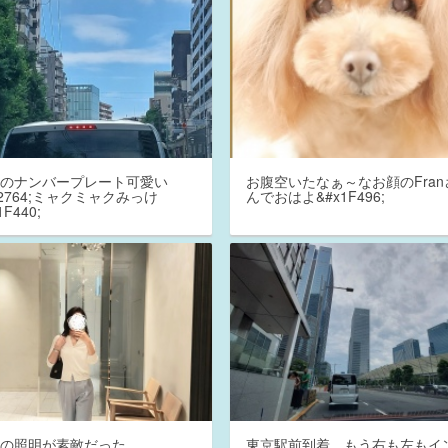
阪のナンバープレート可愛い
お腹空いたなぁ～なお顔のFran
x2764;ミャクミャクみっけ
んでおはよ&#x1F496;
1F440;
この照明が素敵だった
東京駅前到着、もう右も左もイ