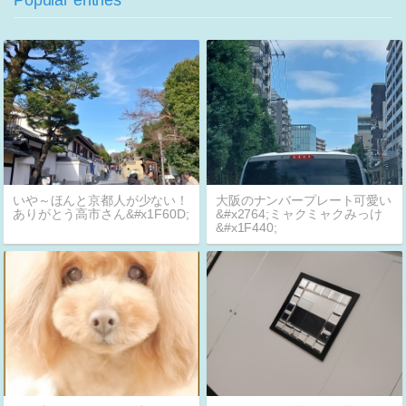
Popular entries
いや～ほんと京都人が少ない！
大阪のナンバープレート可愛い
ありがとう高市さん&#x1F60D;
&#x2764;ミャクミャクみっけ
&#x1F440;