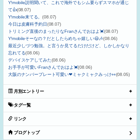
Y!mobile説明聞いて、これで海外でもシム要らずスマホが通じ
て👍
(08.07)
Y!mobile来てる。
(08.07)
今日は皮膚科予約日
(08.07)
トリミング直後のまったりなFranさんでおはよ💓
(08.07)
Y!mobileそーなの？だとしたらめちゃ嬉しい😃🎶
(08.06)
最近少しづつ勉強。と言うか見てるだけだけど、しかしかなり
忘れてる
(08.06)
デバイスケアしてみた
(08.06)
お手手が可愛いFranさんでおはよ💓
(08.06)
大阪のナンバープレート可愛い❤ミャクミャクみっけ👀
(08.05)
月別エントリー
タグ一覧
リンク
ブログトップ