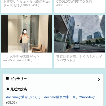
お腹空いたなぁ～なお顔のFran
COOLDOWN場で又休憩
さんでおはよ&#x1F496;
&#x1F606;
ここの照明が素敵だった
東京駅前到着、もう右も左もイ
&#x2728;&#xFE0F;
ンバウンドよ
ギャラリー
最近の投稿
docomoが繋がりにくく、docomo離れの中、今、Y!mobileが
(08.07)