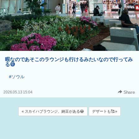
暇なのであそこのラウンジも行けるみたいなので行ってみ
る😅
#ソウル
Share
2026.05.13 15:04
« スカイハブラウンジ、納豆がある😂
デザートも🥰 »