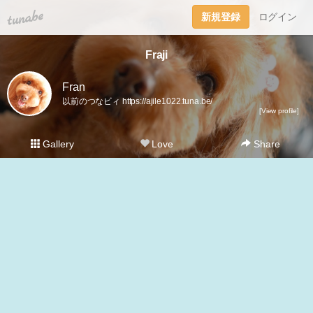
tuna.be
新規登録
ログイン
Fraji
Fran
以前のつなビィ https://ajile1022.tuna.be/
[View profile]
Gallery
Love
Share