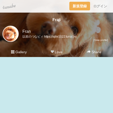
tuna.be
新規登録
ログイン
Fraji
Fran
以前のつなビィ https://ajile1022.tuna.be/
[View profile]
Gallery
Love
Share