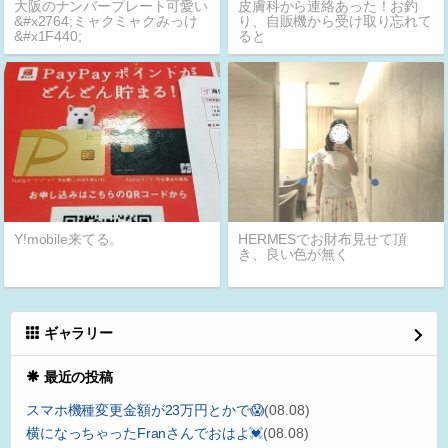
大阪のナンバープレート可愛い
皮膚科から連絡あった！お釣
&#x2764;ミャクミャクみっけ
り、自販機から受け取り忘れて
&#x1F440;
ると
Y!mobile来てる。
HERMESでお財布見せて頂
き、良い色が無く
ギャラリー
最近の投稿
スマホ機種変更金額が23万円とかで😱
(08.08)
横になっちゃったFranさんでおはよ💓
(08.08)