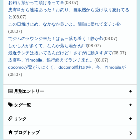
お釣り預かって頂けるって🙏
(08.07)
皮膚科から連絡あった！お釣り、自販機から受け取り忘れてる
と
(08.07)
この日焼け止め、なかなか良いよ。簡単に塗れて楽チン👍
(08.07)
でジムのラウンジ来た！はぁ～落ち着く！静か👍
(08.07)
しかし人が多くて、なんか落ち着かぬ😮‍💨
(08.07)
最近ランチは抜いてるんだけど！さすがに動きすぎて
(08.07)
皮膚科、Y!mobile、銀行終えてランチ来た。
(08.07)
docomoが繋がりにくく、docomo離れの中、今、Y!mobileが
(08.07)
月別エントリー
タグ一覧
リンク
ブログトップ