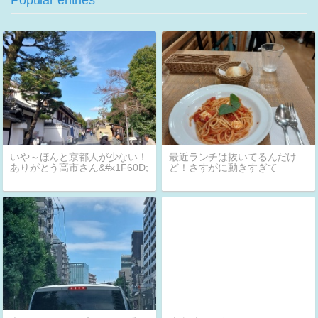
Popular entries
いや～ほんと京都人が少ない！
最近ランチは抜いてるんだけ
ありがとう高市さん&#x1F60D;
ど！さすがに動きすぎて