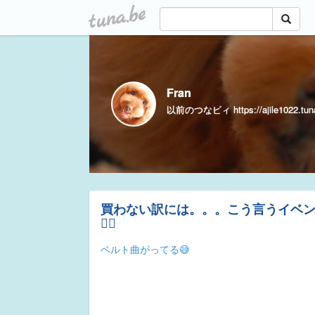
tuna.be
Fran
以前のつなビィ https://ajile1022.tuna
買わない訳には。。。こう言うイベ
😮‍💨
ベルト曲がってる😅