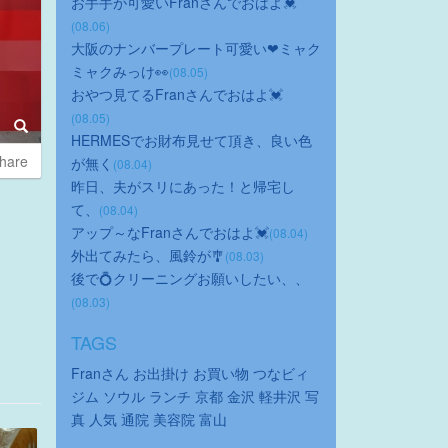
お手手が可愛いFranさんでおはよ💓
(08.06)
大阪のナンバープレート可愛い❤ミャク
ミャクみっけ👀
(08.05)
おやつ見てるFranさんでおはよ💓
(08.05)
HERMESでお財布見せて頂き、良い色
hare
が無く
(08.04)
昨日、夫がスリにあった！と帰宅し
て、
(08.04)
アップ～なFranさんでおはよ💓
(08.04)
外出てみたら、風鈴が🎐
(08.03)
後で💍クリーニングお願いしたい、、
(08.03)
TAGS
Franさん
お出掛け
お買い物
つなビィ
ジム
ソウル
ランチ
京都
金沢
軽井沢
写
真
人気
通院
美容院
富山