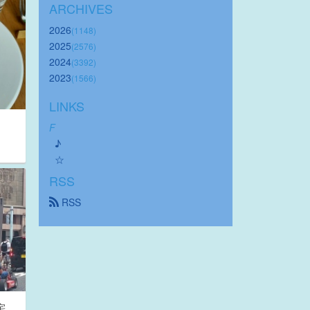
ARCHIVES
2026
(1148)
2025
(2576)
2024
(3392)
2023
(1566)
LINKS
F
♪
☆
RSS
 RSS
宅