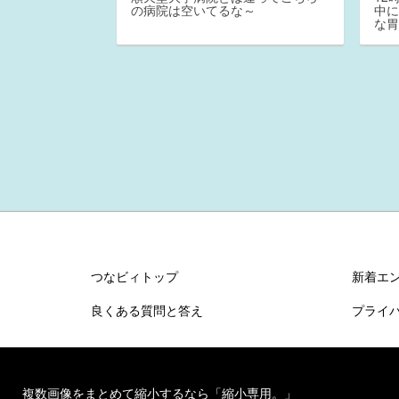
の病院は空いてるな～
中
な
つなビィトップ
新着エ
良くある質問と答え
プライ
複数画像をまとめて縮小するなら「縮小専用。」