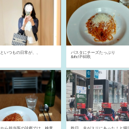
っといつもの日常が、、
パスタにチーズたっぷり
&#x1F60B;
時から担当医の診察では、検査
昨日、夫がスリにあった！と帰