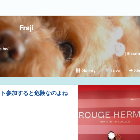
Fraji
.be/
[Show al
Gallery
Love
Sha
ント参加すると危険なのよね