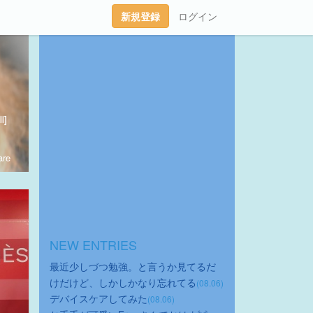
新規登録
ログイン
l]
re
NEW ENTRIES
最近少しづつ勉強。と言うか見てるだ
けだけど、しかしかなり忘れてる
(08.06)
デバイスケアしてみた
(08.06)