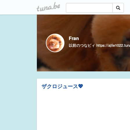
tuna.be
Fran
以前のつなビィ https://ajile1022.tuna
ザクロジュース💖