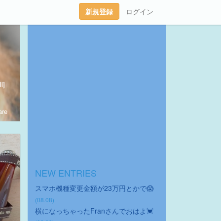
新規登録
ログイン
l]
re
NEW ENTRIES
スマホ機種変更金額が23万円とかで😱
(08.08)
横になっちゃったFranさんでおはよ💓