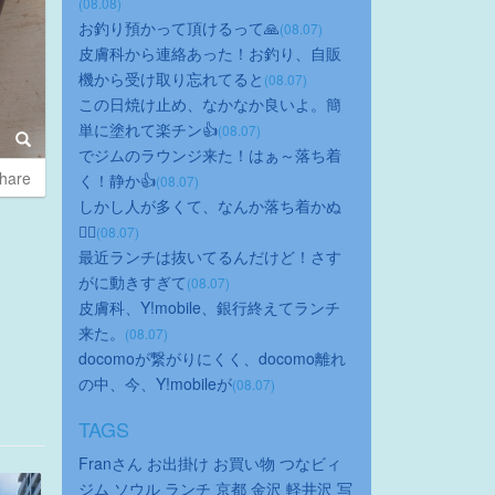
(08.08)
お釣り預かって頂けるって🙏
(08.07)
皮膚科から連絡あった！お釣り、自販
機から受け取り忘れてると
(08.07)
この日焼け止め、なかなか良いよ。簡
単に塗れて楽チン👍
(08.07)
でジムのラウンジ来た！はぁ～落ち着
hare
く！静か👍
(08.07)
しかし人が多くて、なんか落ち着かぬ
😮‍💨
(08.07)
最近ランチは抜いてるんだけど！さす
がに動きすぎて
(08.07)
皮膚科、Y!mobile、銀行終えてランチ
来た。
(08.07)
docomoが繋がりにくく、docomo離れ
の中、今、Y!mobileが
(08.07)
TAGS
Franさん
お出掛け
お買い物
つなビィ
ジム
ソウル
ランチ
京都
金沢
軽井沢
写