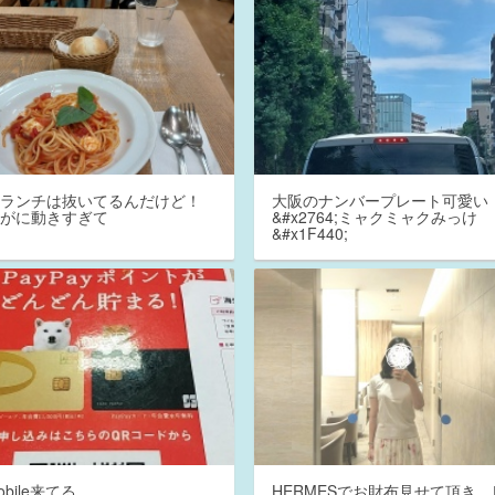
近ランチは抜いてるんだけど！
大阪のナンバープレート可愛い
すがに動きすぎて
&#x2764;ミャクミャクみっけ
&#x1F440;
mobile来てる。
HERMESでお財布見せて頂き、