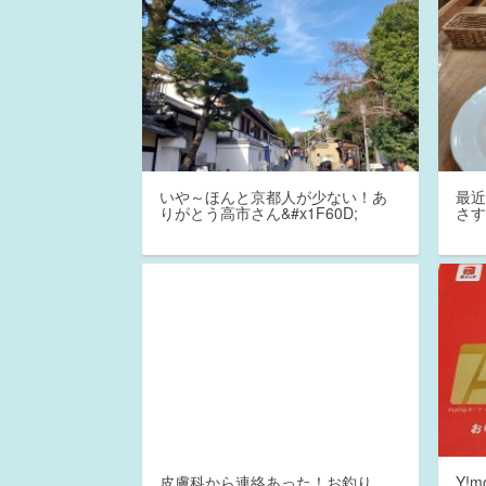
いや～ほんと京都人が少ない！あ
最
りがとう高市さん&#x1F60D;
さ
皮膚科から連絡あった！お釣り、
Y!