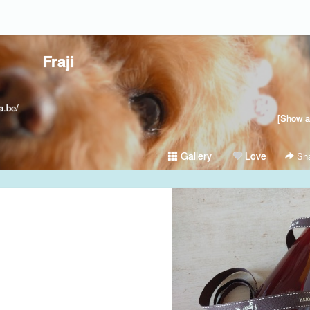
Fraji
.be/
[Show al
Gallery
Love
Sha