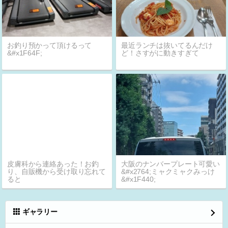
お釣り預かって頂けるって
最近ランチは抜いてるんだけ
&#x1F64F;
ど！さすがに動きすぎて
皮膚科から連絡あった！お釣
大阪のナンバープレート可愛い
り、自販機から受け取り忘れて
&#x2764;ミャクミャクみっけ
ると
&#x1F440;
ギャラリー