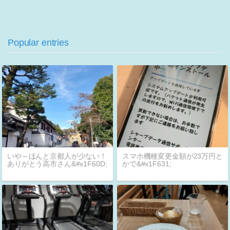
Popular entries
いや～ほんと京都人が少ない！
スマホ機種変更金額が23万円と
ありがとう高市さん&#x1F60D;
かで&#x1F631;