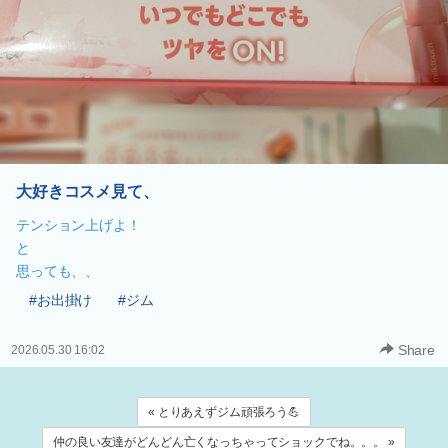
大好きコスメ見て、
テンション上げよ！
と
思っても、、
#お出掛け
#ジム
Share
2026.05.30 16:02
« とりあえずジム頑張ろう💪
仲の良い友達がどんどん亡くなっちゃってショックでね。。。 »