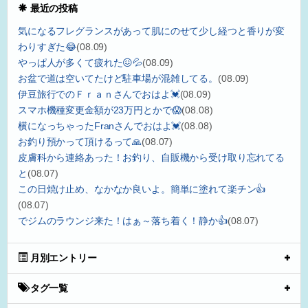
最近の投稿
気になるフレグランスがあって肌にのせて少し経つと香りが変
わりすぎた😂
(08.09)
やっぱ人が多くて疲れた😖💦
(08.09)
お盆で道は空いてたけど駐車場が混雑してる。
(08.09)
伊豆旅行でのＦｒａｎさんでおはよ💓
(08.09)
スマホ機種変更金額が23万円とかで😱
(08.08)
横になっちゃったFranさんでおはよ💓
(08.08)
お釣り預かって頂けるって🙏
(08.07)
皮膚科から連絡あった！お釣り、自販機から受け取り忘れてる
と
(08.07)
この日焼け止め、なかなか良いよ。簡単に塗れて楽チン👍
(08.07)
でジムのラウンジ来た！はぁ～落ち着く！静か👍
(08.07)
月別エントリー
タグ一覧