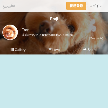
tuna.be
新規登録
ログイン
Fraji
Fran
以前のつなビィ https://ajile1022.tuna.be/
[View profile]
Gallery
Love
Share