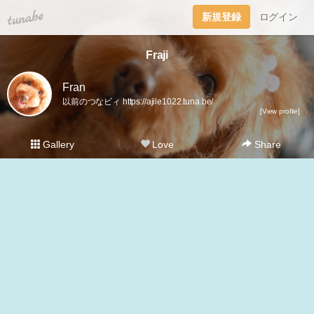
tuna.be
新規登録
ログイン
Fraji
Fran
以前のつなビィ https://ajile1022.tuna.be/
[View profile]
Gallery
Love
Share