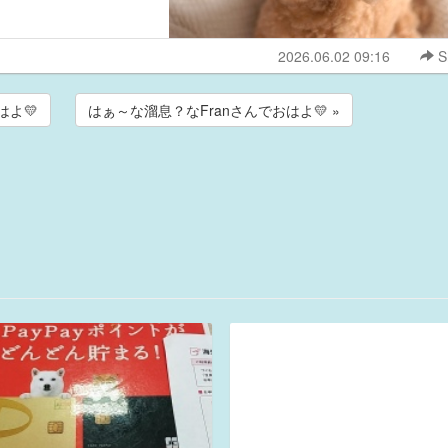
2026.06.02 09:16
S
はよ💛
はぁ～な溜息？なFranさんでおはよ💛 »