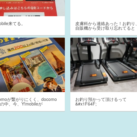
mobile来てる。
皮膚科から連絡あった！お釣り
自販機から受け取り忘れてると
comoが繋がりにくく、docomo
お釣り預かって頂けるって
の中、今、Y!mobileが
&#x1F64F;