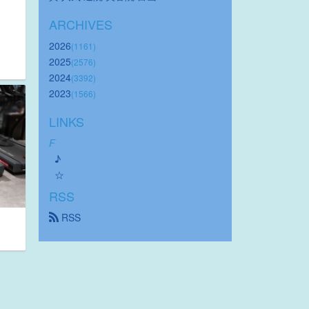
ARCHIVES
2026
(1161)
、
2025
(2576)
2024
(3392)
2023
(1566)
LINKS
F
♪
☆
RSS
 RSS