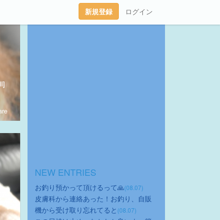
新規登録
ログイン
l]
re
NEW ENTRIES
お釣り預かって頂けるって🙏
(08.07)
皮膚科から連絡あった！お釣り、自販
機から受け取り忘れてると
(08.07)