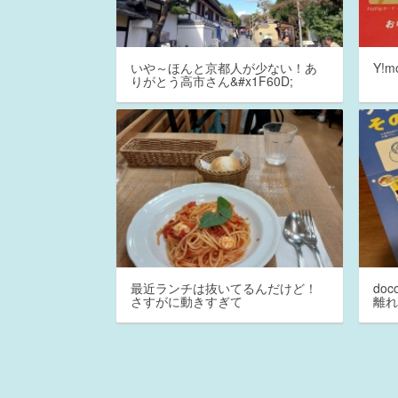
いや～ほんと京都人が少ない！あ
Y!
りがとう高市さん&#x1F60D;
最近ランチは抜いてるんだけど！
do
さすがに動きすぎて
離れ