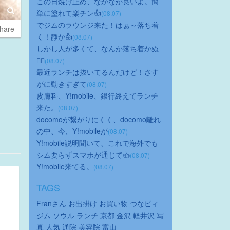
この日焼け止め、なかなか良いよ。簡
単に塗れて楽チン👍
(08.07)
でジムのラウンジ来た！はぁ～落ち着
hare
く！静か👍
(08.07)
しかし人が多くて、なんか落ち着かぬ
😮‍💨
(08.07)
最近ランチは抜いてるんだけど！さす
がに動きすぎて
(08.07)
皮膚科、Y!mobile、銀行終えてランチ
来た。
(08.07)
docomoが繋がりにくく、docomo離れ
の中、今、Y!mobileが
(08.07)
Y!mobile説明聞いて、これで海外でも
シム要らずスマホが通じて👍
(08.07)
Y!mobile来てる。
(08.07)
TAGS
Franさん
お出掛け
お買い物
つなビィ
ジム
ソウル
ランチ
京都
金沢
軽井沢
写
真
人気
通院
美容院
富山