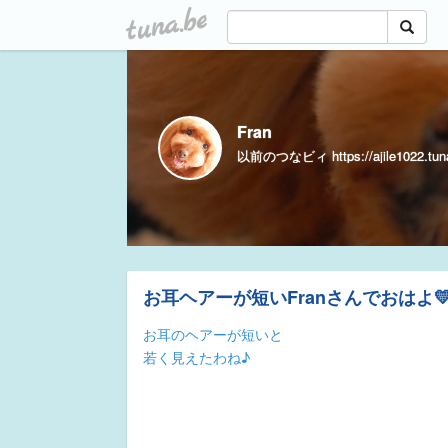
tuna.be
Fran
以前のつなビィ https://ajile1022.tuna
お耳ヘアーが短いFranさんでおはよ
お耳のヘアーが短いと
若く見えたわね♪