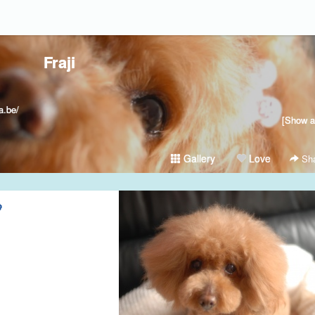
Fraji
.be/
[Show al
Gallery
Love
Sha
